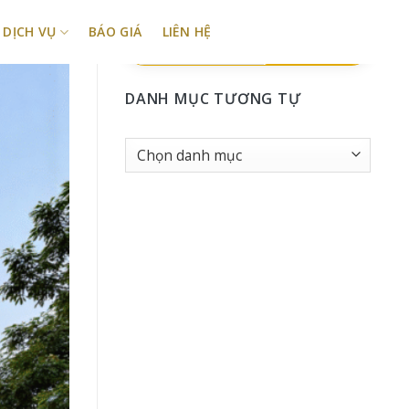
DỊCH VỤ
BÁO GIÁ
LIÊN HỆ
TÌM KIẾM
DANH MỤC TƯƠNG TỰ
Danh
Mục
tương
tự