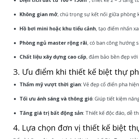
Diện tích đất từ 100 – 150m²
, thiết kế 2 – 3 tầng t
Không gian mở
, chú trọng sự kết nối giữa phòng 
Hồ bơi mini hoặc khu tiểu cảnh
, tạo điểm nhấn xa
Phòng ngủ master rộng rãi
, có ban công hướng sá
Chất liệu xây dựng cao cấp
, đảm bảo bền đẹp với 
3. Ưu điểm khi thiết kế biệt thự 
Thẩm mỹ vượt thời gian
: Vẻ đẹp cổ điển pha hiện
Tối ưu ánh sáng và thông gió
: Giúp tiết kiệm nă
Tăng giá trị bất động sản
: Thiết kế độc đáo, dễ t
4. Lựa chọn đơn vị thiết kế biệt th