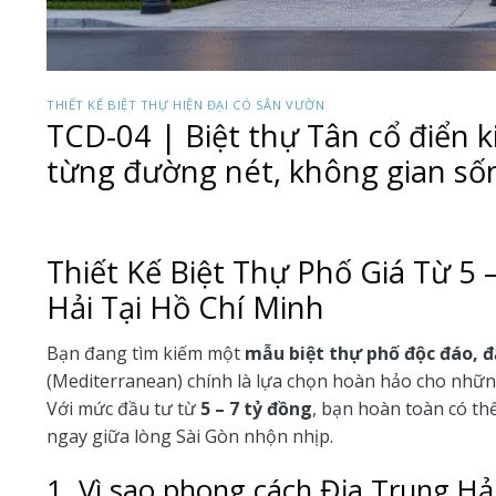
THIẾT KẾ BIỆT THỰ HIỆN ĐẠI CÓ SÂN VƯỜN
TCD-04 | Biệt thự Tân cổ điển k
từng đường nét, không gian số
Thiết Kế Biệt Thự Phố Giá Từ 5
Hải Tại Hồ Chí Minh
Bạn đang tìm kiếm một
mẫu biệt thự phố độc đáo, 
(Mediterranean) chính là lựa chọn hoàn hảo cho nhữn
Với mức đầu tư từ
5 – 7 tỷ đồng
, bạn hoàn toàn có t
ngay giữa lòng Sài Gòn nhộn nhịp.
1. Vì sao phong cách Địa Trung H