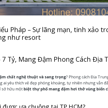
iểu Pháp – Sự lãng mạn, tinh xảo t
ng như resort
 – 7 Tỷ, Mang Đậm Phong Cách Địa 
đậm chất nghệ thuật và sang trọng
? Phong cách Địa Trun
g ai yêu thích vẻ đẹp phóng khoáng, tự nhiên nhưng vẫn đẳ
hể sở hữu một
biệt thự phố mang đậm hơi thở vùng biển 
ải được ưa chuộng tại TP.HCM?