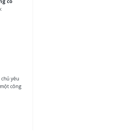
ông có
:
 chủ yêu
u một công