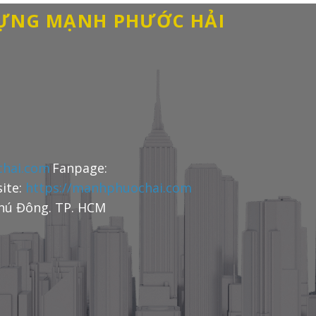
DỰNG MẠNH PHƯỚC HẢI
hai.com
Fanpage:
ite:
https://manhphuochai.com
Phú Đông. TP. HCM