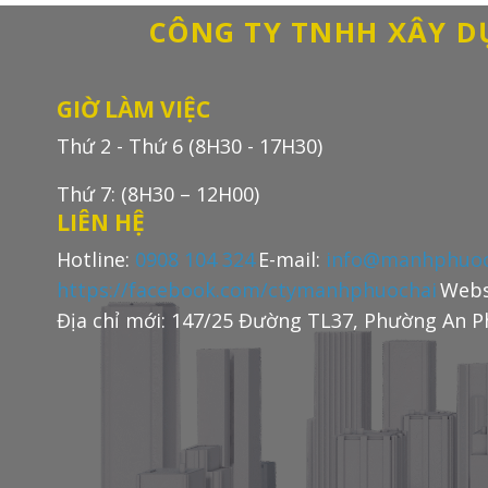
CÔNG TY TNHH XÂY 
GIỜ LÀM VIỆC
Thứ 2 - Thứ 6 (8H30 - 17H30)
Thứ 7: (8H30 – 12H00)
LIÊN HỆ
Hotline:
0908 104 324
E-mail:
info@manhphuoc
https://facebook.com/ctymanhphuochai
Webs
Địa chỉ mới: 147/25 Đường TL37, Phường An 