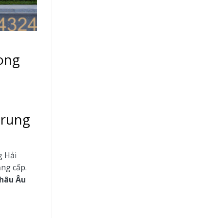
rong
Trung
g Hải
ng cấp.
châu Âu