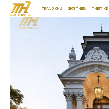
Bỏ
qua
TRANG CHỦ
GIỚI THIỆU
THIẾT KẾ
nội
dung