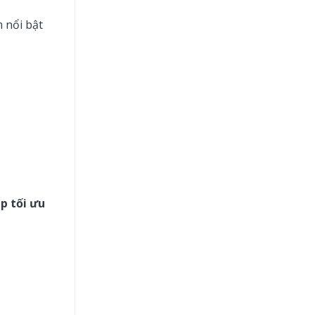
 nổi bật
p tối ưu