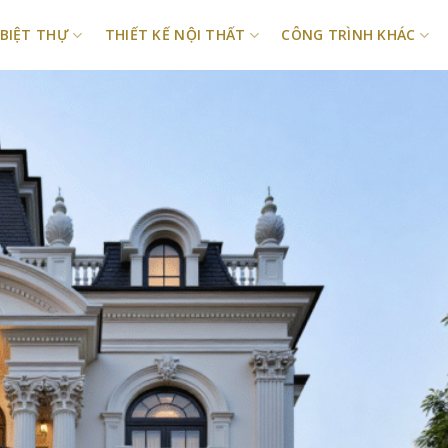
 BIỆT THỰ
THIẾT KẾ NỘI THẤT
CÔNG TRÌNH KHÁC