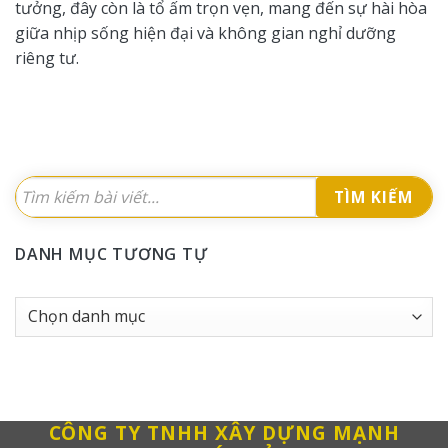
tưởng, đây còn là tổ ấm trọn vẹn, mang đến sự hài hòa
giữa nhịp sống hiện đại và không gian nghỉ dưỡng
riêng tư.
TÌM KIẾM
DANH MỤC TƯƠNG TỰ
Danh
Mục
tương
tự
CÔNG TY TNHH XÂY DỰNG MẠNH