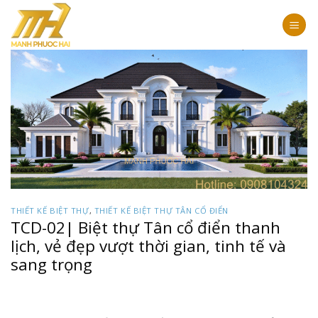
Bỏ
qua
nội
dung
THIẾT KẾ BIỆT THỰ
,
THIẾT KẾ BIỆT THỰ TÂN CỔ ĐIỂN
TCD-02| Biệt thự Tân cổ điển thanh
lịch, vẻ đẹp vượt thời gian, tinh tế và
sang trọng