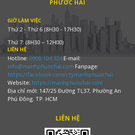
PHƯỚC HẢI
GIỜ LÀM VIỆC
Thứ 2 - Thứ 6 (8H30 - 17H30)
Thứ 7: (8H30 – 12H00)
LIÊN HỆ
Hotline:
0908 104 324
E-mail:
info@manhphuochai.com
Fanpage:
https://facebook.com/ctymanhphuochai
Website:
https://manhphuochai.com
Địa chỉ mới: 147/25 Đường TL37, Phường An
Phú Đông. TP. HCM
LIÊN HỆ