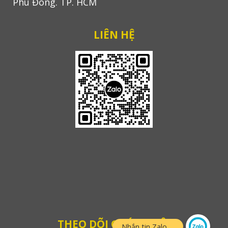
Phú Đông. TP. HCM
LIÊN HỆ
THEO DÕI CHÚNG TÔI