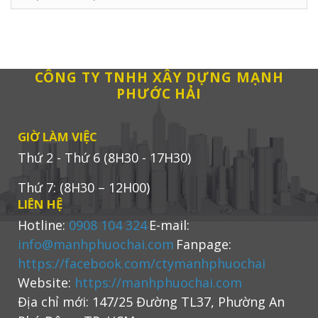
Mục
tương
tự
CÔNG TY TNHH XÂY DỰNG MẠNH
PHƯỚC HẢI
GIỜ LÀM VIỆC
Thứ 2 - Thứ 6 (8H30 - 17H30)
Thứ 7: (8H30 – 12H00)
LIÊN HỆ
Hotline:
0908 104 324
E-mail:
info@manhphuochai.com
Fanpage:
https://facebook.com/ctymanhphuochai
Website:
https://manhphuochai.com
Địa chỉ mới: 147/25 Đường TL37, Phường An