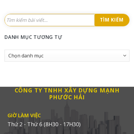
TÌM KIẾM
DANH MỤC TƯƠNG TỰ
Danh
Mục
tương
tự
CÔNG TY TNHH XÂY DỰNG MẠNH
PHƯỚC HẢI
GIỜ LÀM VIỆC
Thứ 2 - Thứ 6 (8H30 - 17H30)