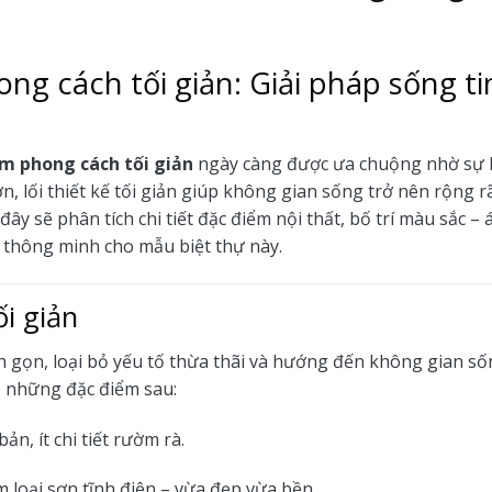
ng cách tối giản: Giải pháp sống ti
8m phong cách tối giản
ngày càng được ưa chuộng nhờ sự 
n, lối thiết kế tối giản giúp không gian sống trở nên rộng r
 đây sẽ phân tích chi tiết đặc điểm nội thất, bố trí màu sắc –
t thông minh cho mẫu biệt thự này.
i giản
nh gọn, loại bỏ yếu tố thừa thãi và hướng đến không gian s
có những đặc điểm sau:
ản, ít chi tiết rườm rà.
m loại sơn tĩnh điện – vừa đẹp vừa bền.