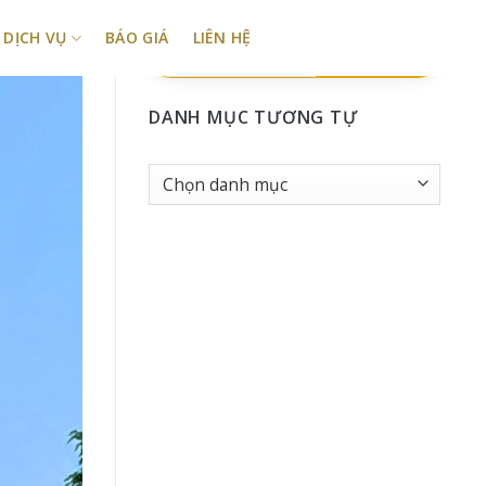
DỊCH VỤ
BÁO GIÁ
LIÊN HỆ
TÌM KIẾM
DANH MỤC TƯƠNG TỰ
Danh
Mục
tương
tự