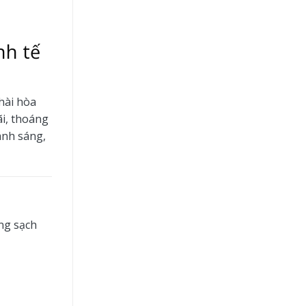
nh tế
hài hòa
ãi, thoáng
 ánh sáng,
ống sạch