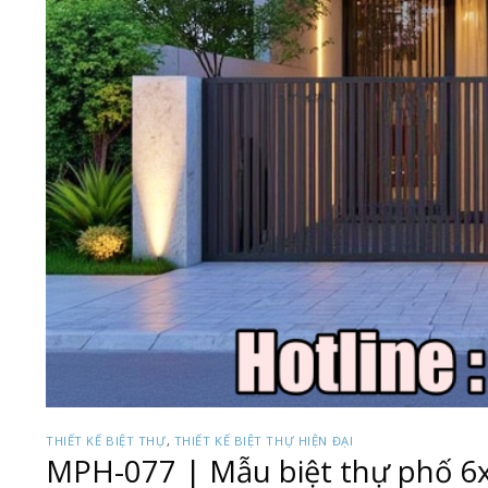
THIẾT KẾ BIỆT THỰ
,
THIẾT KẾ BIỆT THỰ HIỆN ĐẠI
MPH-077 | Mẫu biệt thự phố 6x