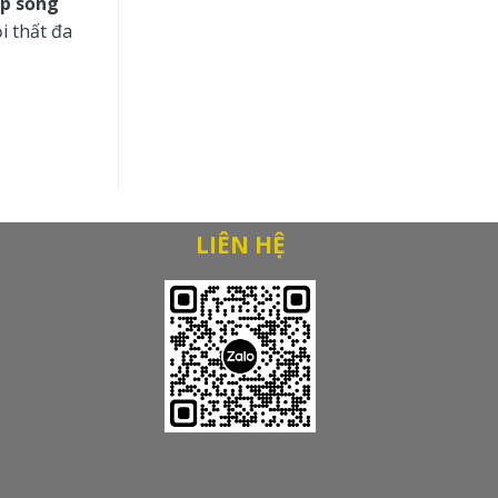
áp sống
i thất đa
LIÊN HỆ