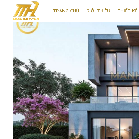
Bỏ
qua
TRANG CHỦ
GIỚI THIỆU
THIẾT KẾ
nội
dung