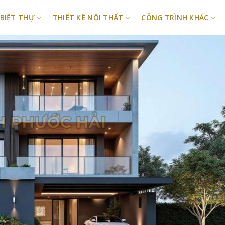
 BIỆT THỰ
THIẾT KẾ NỘI THẤT
CÔNG TRÌNH KHÁC