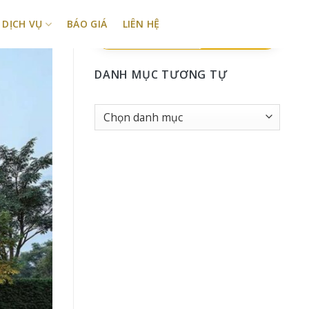
DỊCH VỤ
BÁO GIÁ
LIÊN HỆ
TÌM KIẾM
DANH MỤC TƯƠNG TỰ
Danh
Mục
tương
tự