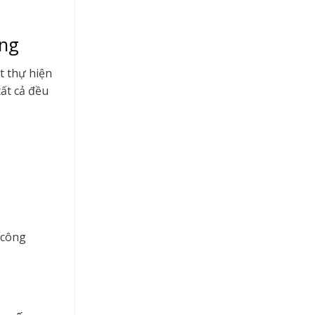
ăng
t thự hiện
tất cả đều
 công