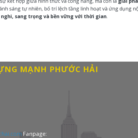
 sự kết hợp giữa hình thức và công năng, mà còn là
giải ph
 ánh sáng tự nhiên, bố trí lệch tầng linh hoạt và ứng dụng nộ
 nghi, sang trọng và bền vững với thời gian
.
DỰNG MẠNH PHƯỚC HẢI
hai.com
Fanpage: