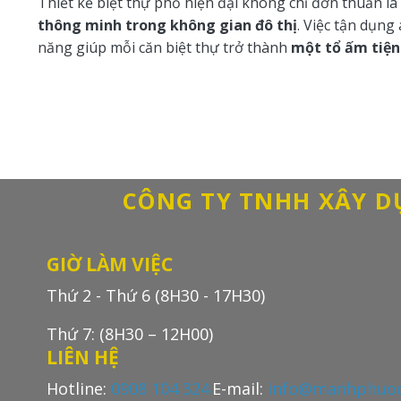
Thiết kế biệt thự phố hiện đại không chỉ đơn thuần là
thông minh trong không gian đô thị
. Việc tận dụng
năng giúp mỗi căn biệt thự trở thành
một tổ ấm tiện
CÔNG TY TNHH XÂY 
GIỜ LÀM VIỆC
Thứ 2 - Thứ 6 (8H30 - 17H30)
Thứ 7: (8H30 – 12H00)
LIÊN HỆ
Hotline:
0908 104 324
E-mail:
info@manhphuoc