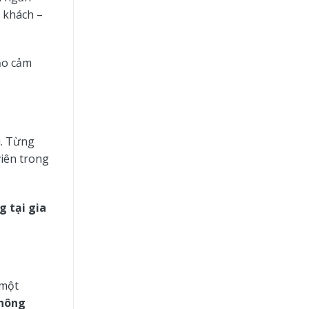
khách –
tạo cảm
i. Từng
viên trong
 tại gia
 một
hông