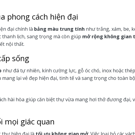
ủa phong cách hiện đại
ện đại chính là
bảng màu trung tính
như trắng, xám, be, 
 thanh lịch, sang trọng mà còn giúp
mở rộng không gian t
t nội thất.
cấp sống
p
như đá tự nhiên, kính cường lực, gỗ óc chó, inox hoặc thép
 mang lại vẻ đẹp hiện đại, tinh tế và sang trọng cho toàn b
ch hài hòa giúp căn biệt thự vừa mang hơi thở đương đại, 
i mọi giác quan
 thự hiện đại là
tối ưu không gian mở
. Việc loại bỏ các vá