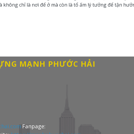
hà không chỉ là nơi để ở mà còn là tổ ấm lý tưởng để tận hưở
DỰNG MẠNH PHƯỚC HẢI
hai.com
Fanpage: