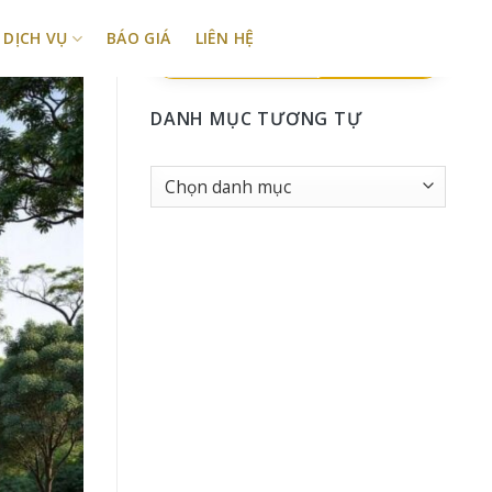
DỊCH VỤ
BÁO GIÁ
LIÊN HỆ
TÌM KIẾM
DANH MỤC TƯƠNG TỰ
Danh
Mục
tương
tự