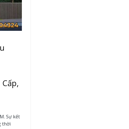
ểu
 Cấp,
M. Sự kết
 thời