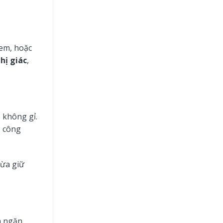
kem, hoặc
hị giác
,
 không gỉ.
ộ công
vừa giữ
ch ngăn