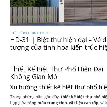
THIẾT KẾ BIỆT THỰ HIỆN ĐẠI
HD-31 | Biệt thự hiện đại – Vẻ đ
tượng của tinh hoa kiến trúc hi
Thiết Kế Biệt Thự Phố Hiện Đại
Không Gian Mở
Xu hướng thiết kế biệt thự phố hi
Trong những năm gần đây,
thiết kế biệt thự phố hi
hợp giữa
tông màu trung tính
,
vật liệu cao cấp
, và