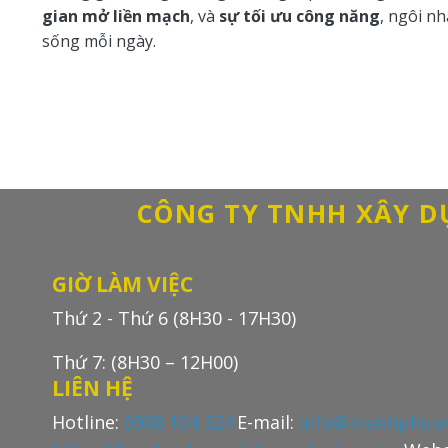
gian mở liền mạch
, và
sự tối ưu công năng
, ngôi n
sống mỗi ngày.
CÔNG TY TNHH XÂY 
GIỜ LÀM VIỆC
Thứ 2 - Thứ 6 (8H30 - 17H30)
Thứ 7: (8H30 – 12H00)
LIÊN HỆ
Hotline:
0908 104 324
E-mail:
info@manhphuoc