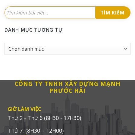
TÌM KIẾM
DANH MỤC TƯƠNG TỰ
Danh
Mục
tương
tự
CÔNG TY TNHH XÂY DỰNG MẠNH
PHƯỚC HẢI
GIỜ LÀM VIỆC
Thứ 2 - Thứ 6 (8H30 - 17H30)
Thứ 7: (8H30 – 12H00)